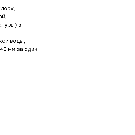
хлору,
ой,
туры) в 
кой воды,
0 мм за один 