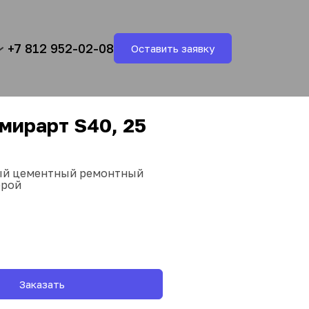
+7 812 952-02-08
Оставить заявку
мирарт S40, 25 
й цементный ремонтный 
брой
Заказать