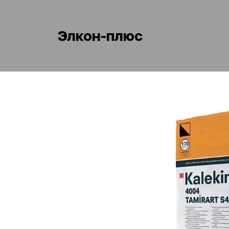
Элкон-плюс