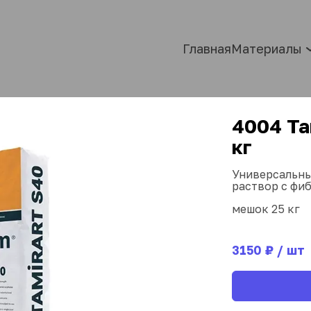
Главная
Материалы
4004 Та
кг
Универсальны
раствор с фи
мешок 25 кг
3150
 ₽ / шт