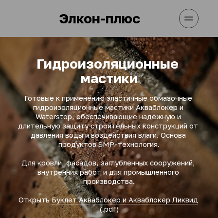
Элкон-плюс
Гидроизоляционные 
мастики
Готовые к применению эластичные обмазочные 
гидроизоляционные мастики Акваблокер и 
Waterstop, обеспечивающие надежную и 
длительную защиту строительных конструкций от 
давления воды и воздействия влаги. Основа 
продуктов SMP-технология.
Для кровли, фасадов, заглубленных сооружений, 
внутренних работ и для промышленного 
производства.
Открыть 
Буклет Акваблокер и Акваблокер Ликвид
(.pdf)