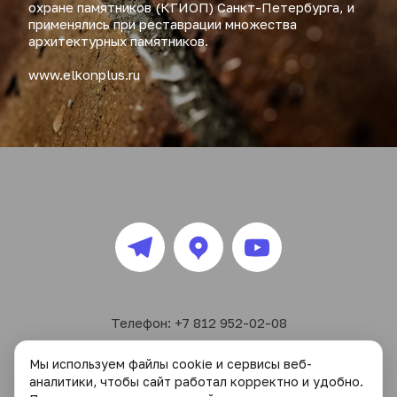
охране памятников (КГИОП) Санкт-Петербурга, и 
применялись при реставрации множества 
архитектурных памятников.
www.elkonplus.ru
Телефон: +7 812 952-02-08
Почта: webinfo@elkonplus.ru
Мы используем файлы cookie и сервисы веб-
Большеохтинский пр., д.1 к.1  г. Санкт-Петербург
аналитики, чтобы сайт работал корректно и удобно.