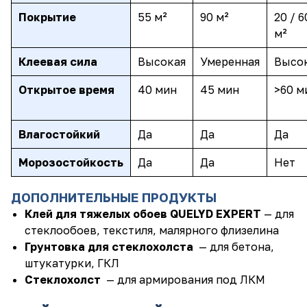
Покрытие
55 м²
90 м²
20 / 6
м²
Клеевая сила
Высокая
Умеренная
Высо
Открытое время
40 мин
45 мин
>60 м
Влагостойкий
Да
Да
Да
Морозостойкость
Да
Да
Нет
ДОПОЛНИТЕЛЬНЫЕ ПРОДУКТЫ
Клей для тяжелых обоев
QUELYD
EXPERT
— для
стеклообоев, текстиля, малярного флизелина
Грунтовка для стеклохолста
— для бетона,
штукатурки, ГКЛ
С
теклохолст
—
д
ля армирования под ЛКМ