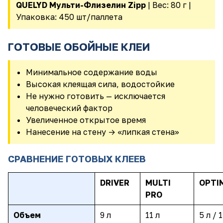
QUELYD Мульти-Флизелин Zipp
| Вес: 80 г |
Упаковка: 450 шт/паллета
ГОТОВЫЕ ОБОЙНЫЕ КЛЕИ
Минимальное содержание воды
Высокая клеящая сила, водостойкие
Не нужно готовить — исключается
человеческий фактор
Увеличенное открытое время
Нанесение на стену → «липкая стена»
СРАВНЕНИЕ ГОТОВЫХ КЛЕЕВ
DRIVER
MULTI
OPTI
PRO
Объем
9 л
11 л
5 л / 